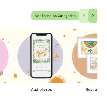
Ver Todas As Categorias
Audiolivros
Ilustrações