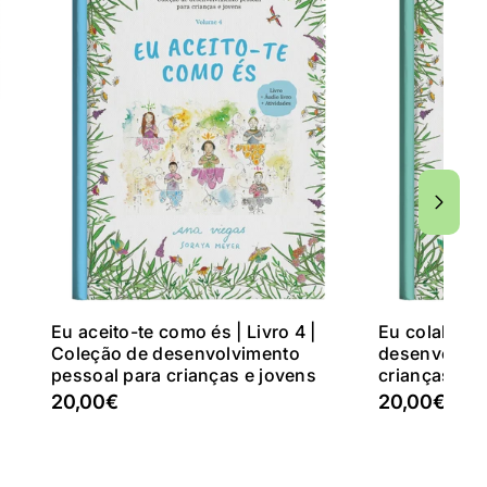
Adicionar Ao Carrinho
Adici
Eu aceito-te como és | Livro 4 |
Eu colaboro 
Coleção de desenvolvimento
desenvolvim
pessoal para crianças e jovens
crianças e j
20,00€
20,00€