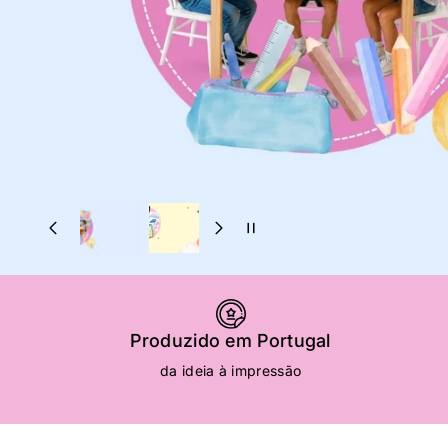
ero Conhecer O Clube!
Produzido em Portugal
da ideia à impressão