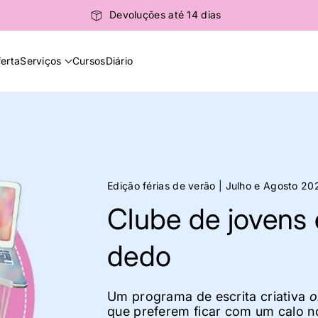
 59€ e Ilhas > 79€
Envios em 24h
ferta
Serviços
Cursos
Diário
com calo no
vens dos 8 aos 12 anos